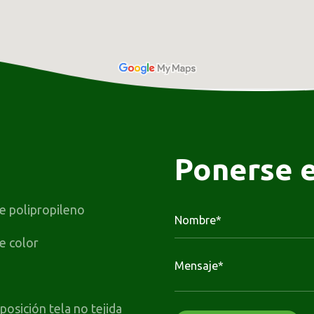
Ponerse 
de polipropileno
de color
a
osición tela no tejida