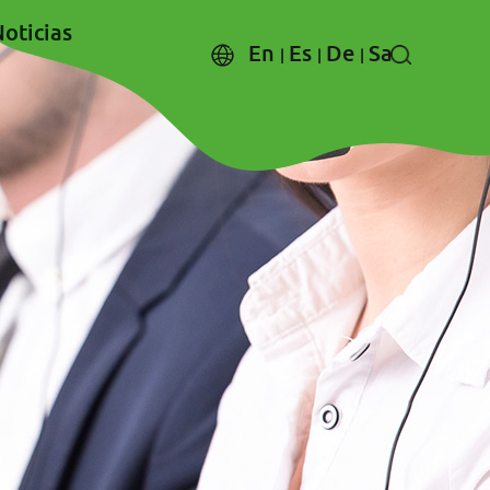
oticias
En
Es
De
Sa
|
|
|