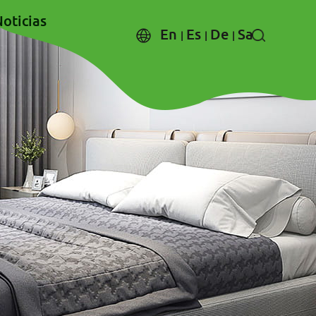
oticias
En
Es
De
Sa
|
|
|