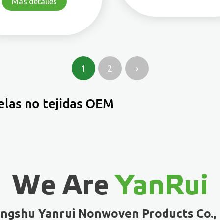
Más detalles
1
2
›
elas no tejidas OEM
We Are
YanRui
ngshu Yanrui Nonwoven Products Co., 