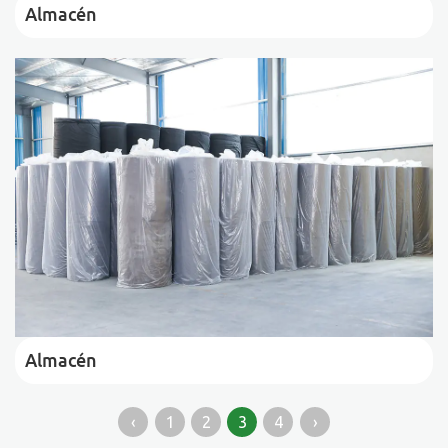
Almacén
Almacén
‹
1
2
3
4
›