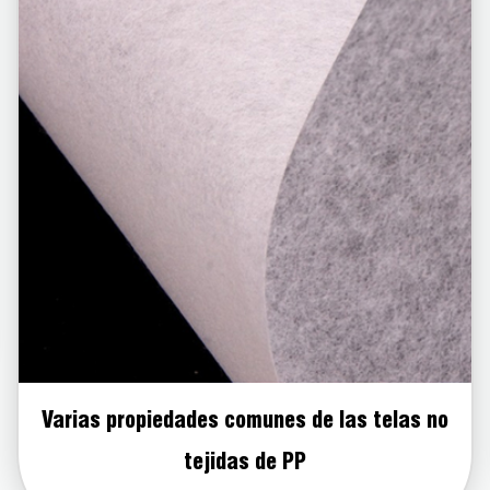
La última a
piedades comunes de las telas no
c
tejidas de PP